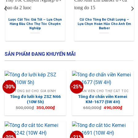
Cữ Cho Tông Đơ Chất Lượng –
Bộ Kéo Cắt Tóc Moren (M1) Cao
Lựa Chọn Hoàn Hảo Cho Anh Em
Cấp – Tặng Kèm Bao Da Đựng
Barber
Kéo + Lược Tony&Guy
SẢN PHẨM ĐANG KHUYẾN MÃI
-30%
-25%
TÔNG ĐƠ CHO GIA ĐÌNH
CHẤN VIỀN CHO THỢ CẮT TÓC
Tông đơ lưỡi kép ZSZ N66
Tông đơ chấn viền Kemei
(10W 5h)
KM-1677 (5W 4H)
Giá
Giá
Giá
Giá
500,000
₫
350,000
₫
650,000
₫
490,000
₫
gốc
hiện
gốc
hiện
là:
tại
là:
tại
500,000₫.
là:
650,000₫.
là:
350,000₫.
490,000
-20%
-21%