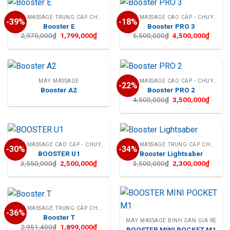
MÁY MASSAGE TRUNG CẤP CHO CÁ NHÂN
MÁY MASSAGE CAO CẤP - CHUYÊN NGHIỆP
-39%
-18%
Booster E
Booster PRO 3
Giá
Giá
Giá
Giá
2,970,000
₫
1,799,000
₫
5,500,000
₫
4,500,000
₫
gốc
hiện
gốc
hiện
là:
tại
là:
tại
2,970,000₫.
là:
5,500,000₫.
là:
1,799,000₫.
4,500,
MÁY MASSAGE
MÁY MASSAGE CAO CẤP - CHUYÊN NGHIỆP
-22%
Booster A2
Booster PRO 2
Giá
Giá
4,500,000
₫
3,500,000
₫
gốc
hiện
là:
tại
4,500,000₫.
là:
3,500,
MÁY MASSAGE CAO CẤP - CHUYÊN NGHIỆP
MÁY MASSAGE TRUNG CẤP CHO CÁ NHÂN
-30%
-34%
BOOSTER U1
Booster Lightsaber
Giá
Giá
Giá
Giá
3,550,000
₫
2,500,000
₫
3,500,000
₫
2,300,000
₫
gốc
hiện
gốc
hiện
là:
tại
là:
tại
3,550,000₫.
là:
3,500,000₫.
là:
2,500,000₫.
2,300,
MÁY MASSAGE TRUNG CẤP CHO CÁ NHÂN
-36%
Booster T
MÁY MASSAGE BÌNH DÂN GIÁ RẺ
Giá
Giá
2,951,400
₫
1,899,000
₫
BOOSTER MINI POCKET M1