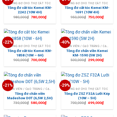
TÔNG ĐƠ CHO THỢ CẮT TÓC
TÔNG ĐƠ CHO THỢ CẮT TÓC
Tông đơ cắt tóc Kemei KM-
Tông đơ cắt tóc Kemei KM-
2242 (10W 4H)
1691 (10W 4H)
Giá
Giá
Giá
Giá
980,000
₫
780,000
₫
950,000
₫
750,000
₫
gốc
hiện
gốc
hiện
là:
tại
là:
tại
980,000₫.
là:
950,000₫.
là:
780,000₫.
750,000
-22%
-40%
TÔNG ĐƠ CHO THỢ CẮT TÓC
CHẤN VIỀN / CẠO TRẮNG / CẠO TRỌC
Tông đơ cắt tóc Kemei KM-
Tông đơ chấn viền Kemei
1858 (10W – 6H)
KM-1590 (5W 2H)
Giá
Giá
Giá
Giá
900,000
₫
700,000
₫
500,000
₫
299,000
₫
gốc
hiện
gốc
hiện
là:
tại
là:
tại
900,000₫.
là:
500,000₫.
là:
700,000₫.
299,000
-21%
-29%
CHẤN VIỀN / CẠO TRẮNG / CẠO TRỌC
TÔNG ĐƠ CHO THỢ CẮT TÓC
Tông đơ chấn viền
Tông đơ ZSZ F32A Lưỡi Kép
Madeshow D0T (6,5W 2,5H)
(10W – 5H)
Giá
Giá
Giá
Giá
730,000
₫
580,000
₫
700,000
₫
499,000
₫
gốc
hiện
gốc
hiện
là:
tại
là:
tại
730,000₫.
là:
700,000₫.
là:
580,000₫.
499,000