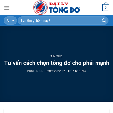
Skip
0
to
content
Tìm
kiếm:
TIN TỨC
Tư vấn cách chọn tông đơ cho phái mạnh
POSTED ON
07/09/2022
BY
THÙY DƯƠNG