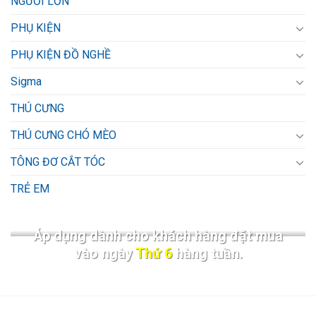
NGƯỜI LỚN
PHỤ KIỆN
PHỤ KIỆN ĐỒ NGHỀ
Sigma
THÚ CƯNG
THÚ CƯNG CHÓ MÈO
TÔNG ĐƠ CẮT TÓC
TRẺ EM
Áp dụng dành cho khách hàng đặt mua
vào ngày
Thứ 6
hàng tuần.