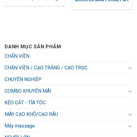
gốc
hiện
là:
tại
2,951,400₫.
là:
1,899,000₫.
DANH MỤC SẢN PHẨM
CHẤN VIỀN
CHẤN VIỀN / CẠO TRẮNG / CẠO TRỌC
CHUYÊN NGHIỆP
COMBO KHUYẾN MÃI
KÉO CẮT - TỈA TÓC
MÁY CẠO KHÔ/CẠO RÂU
Máy massage