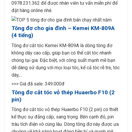
0978.231.362 để được nhân viên tư vấn miễn phí để
đặt hàng online nhé.
Tông đơ cho gia đình – Kemei KM-809A
(4 tiếng)
Tông đơ cắt tóc Kemei KM-809A là dòng tông đơ
không dây cao cấp, giúp bạn có thể cắt tóc nhanh
chóng tại gia. Đặc biệt, với công suất mạnh mẽ bạn
dễ dàng sử dụng với mọi loại tóc, kể cả tóc rễ tre, tóc
dày,…
>>> Giá đã sale: 349.000đ
Tông đơ cắt tóc vỏ thép Huaerbo F10 (2
pin)
Tông đơ cắt tóc vỏ thép Huaerbo F10 (2 pin) có thiết
kế thực sự đẳng cấp, sang trọng. Bên cạnh đó, pin
trâu tích điện vô cùng lâu. Dòng tông đơ này được ưa
chuộng về khả năng hoạt động bền bỉ và mạnh mẽ