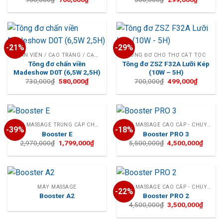
gốc
hiện
gốc
hiện
là:
tại
là:
tại
900,000₫.
là:
500,000₫.
là:
700,000₫.
299,000
-21%
-29%
CHẤN VIỀN / CẠO TRẮNG / CẠO TRỌC
TÔNG ĐƠ CHO THỢ CẮT TÓC
Tông đơ chấn viền
Tông đơ ZSZ F32A Lưỡi Kép
Madeshow D0T (6,5W 2,5H)
(10W – 5H)
Giá
Giá
Giá
Giá
730,000
₫
580,000
₫
700,000
₫
499,000
₫
gốc
hiện
gốc
hiện
là:
tại
là:
tại
730,000₫.
là:
700,000₫.
là:
580,000₫.
499,000
MÁY MASSAGE TRUNG CẤP CHO CÁ NHÂN
MÁY MASSAGE CAO CẤP - CHUYÊN NGHIỆP
-39%
-18%
Booster E
Booster PRO 3
Giá
Giá
Giá
Giá
2,970,000
₫
1,799,000
₫
5,500,000
₫
4,500,000
₫
gốc
hiện
gốc
hiện
là:
tại
là:
tại
2,970,000₫.
là:
5,500,000₫.
là:
1,799,000₫.
4,500,
MÁY MASSAGE
MÁY MASSAGE CAO CẤP - CHUYÊN NGHIỆP
-22%
Booster A2
Booster PRO 2
Giá
Giá
4,500,000
₫
3,500,000
₫
gốc
hiện
là:
tại