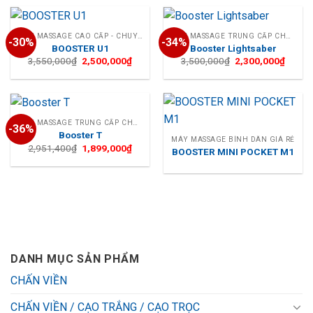
4,500,000₫.
là:
3,500,
MÁY MASSAGE CAO CẤP - CHUYÊN NGHIỆP
MÁY MASSAGE TRUNG CẤP CHO CÁ NHÂN
-30%
-34%
BOOSTER U1
Booster Lightsaber
Giá
Giá
Giá
Giá
3,550,000
₫
2,500,000
₫
3,500,000
₫
2,300,000
₫
gốc
hiện
gốc
hiện
là:
tại
là:
tại
3,550,000₫.
là:
3,500,000₫.
là:
2,500,000₫.
2,300,
MÁY MASSAGE TRUNG CẤP CHO CÁ NHÂN
-36%
Booster T
MÁY MASSAGE BÌNH DÂN GIÁ RẺ
Giá
Giá
2,951,400
₫
1,899,000
₫
BOOSTER MINI POCKET M1
gốc
hiện
là:
tại
2,951,400₫.
là:
1,899,000₫.
DANH MỤC SẢN PHẨM
CHẤN VIỀN
CHẤN VIỀN / CẠO TRẮNG / CẠO TRỌC