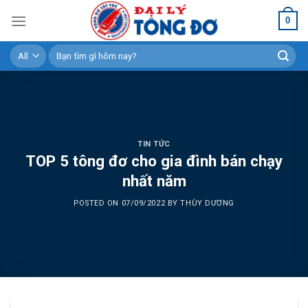
Skip
0
to
content
Tìm
kiếm:
TIN TỨC
TOP 5 tông đơ cho gia đình bán chạy
nhất năm
POSTED ON
07/09/2022
BY
THÙY DƯƠNG