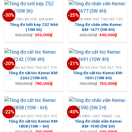
-30%
-25%
TÔNG ĐƠ CHO GIA ĐÌNH
CHẤN VIỀN CHO THỢ CẮT TÓC
Tông đơ lưỡi kép ZSZ N66
Tông đơ chấn viền Kemei
(10W 5h)
KM-1677 (5W 4H)
Giá
Giá
Giá
Giá
500,000
₫
350,000
₫
650,000
₫
490,000
₫
gốc
hiện
gốc
hiện
là:
tại
là:
tại
500,000₫.
là:
650,000₫.
là:
350,000₫.
490,000
-20%
-21%
TÔNG ĐƠ CHO THỢ CẮT TÓC
TÔNG ĐƠ CHO THỢ CẮT TÓC
Tông đơ cắt tóc Kemei KM-
Tông đơ cắt tóc Kemei KM-
2242 (10W 4H)
1691 (10W 4H)
Giá
Giá
Giá
Giá
980,000
₫
780,000
₫
950,000
₫
750,000
₫
gốc
hiện
gốc
hiện
là:
tại
là:
tại
980,000₫.
là:
950,000₫.
là:
780,000₫.
750,000
-22%
-40%
TÔNG ĐƠ CHO THỢ CẮT TÓC
CHẤN VIỀN / CẠO TRẮNG / CẠO TRỌC
Tông đơ cắt tóc Kemei KM-
Tông đơ chấn viền Kemei
1858 (10W – 6H)
KM-1590 (5W 2H)
Giá
Giá
Giá
Giá
900,000
₫
700,000
₫
500,000
₫
299,000
₫