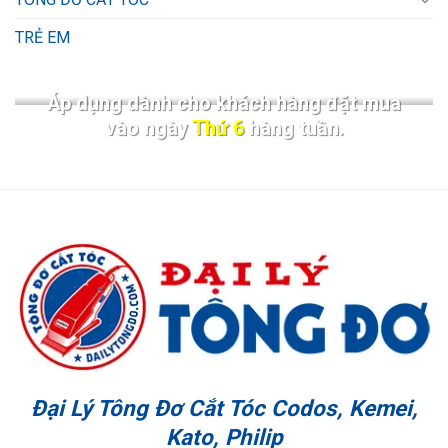
TRẺ EM
Áp dụng dành cho khách hàng đặt mua
vào ngày
Thứ 6
hàng tuần.
Đại Lý Tông Đơ Cắt Tóc Codos, Kemei,
Kato, Philip