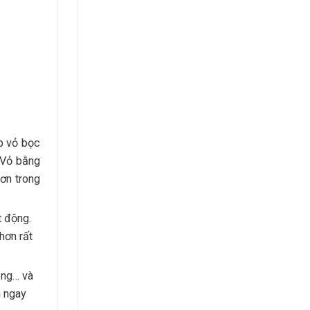
ớp vỏ bọc
: Vỏ bằng
ơn trong
t động.
hơn rất
ăng… và
m ngay