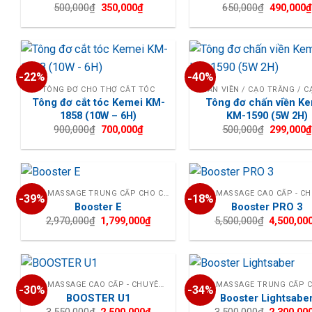
Giá
Giá
Giá
500,000
₫
350,000
₫
650,000
₫
490,000
₫
gốc
hiện
gốc
là:
tại
là:
500,000₫.
là:
650,000₫.
350,000₫.
-22%
-40%
TÔNG ĐƠ CHO THỢ CẮT TÓC
Tông đơ cắt tóc Kemei KM-
Tông đơ chấn viền K
1858 (10W – 6H)
KM-1590 (5W 2H)
Giá
Giá
Giá
900,000
₫
700,000
₫
500,000
₫
299,000
₫
gốc
hiện
gốc
là:
tại
là:
900,000₫.
là:
500,000₫.
700,000₫.
MÁY MASSAGE TRUNG CẤP CHO CÁ NHÂN
-39%
-18%
Booster E
Booster PRO 3
Giá
Giá
Giá
2,970,000
₫
1,799,000
₫
5,500,000
₫
4,500,00
gốc
hiện
gốc
là:
tại
là:
2,970,000₫.
là:
5,500,000
1,799,000₫.
MÁY MASSAGE CAO CẤP - CHUYÊN NGHIỆP
-30%
-34%
BOOSTER U1
Booster Lightsabe
Giá
Giá
Giá