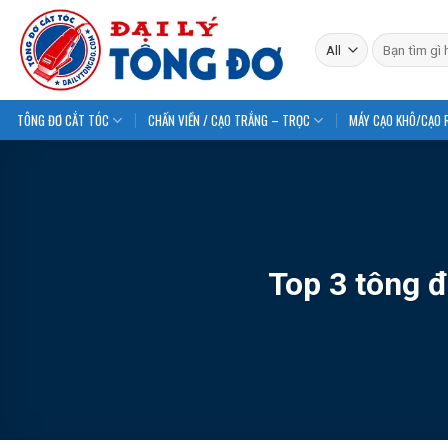
Skip
to
Tìm
kiếm:
content
TÔNG ĐƠ CẮT TÓC
CHẤN VIỀN / CẠO TRẮNG – TRỌC
MÁY CẠO KHÔ/CẠO 
Top 3 tông đ