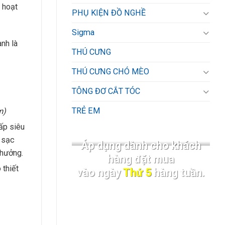
 hoạt
PHỤ KIỆN ĐỒ NGHỀ
Sigma
nh là
THÚ CƯNG
THÚ CƯNG CHÓ MÈO
TÔNG ĐƠ CẮT TÓC
TRẺ EM
m)
ấp siêu
 sạc
Áp dụng dành cho khách
 hưởng.
hàng đặt mua
 thiết
vào ngày
Thứ 5
hàng tuần.