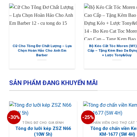
Cữ Cho Tông Đơ Chất Lượng – Lựa
Bộ Kéo Cắt Tóc Moren (M1) Ca
Chọn Hoàn Hảo Cho Anh Em
Cấp – Tặng Kèm Bao Da Đựng Ké
Barber
+ Lược Tony&Guy
SẢN PHẨM ĐANG KHUYẾN MÃI
-30%
-25%
TÔNG ĐƠ CHO GIA ĐÌNH
CHẤN VIỀN CHO THỢ CẮT
Tông đơ lưỡi kép ZSZ N66
Tông đơ chấn viền K
(10W 5h)
KM-1677 (5W 4H)