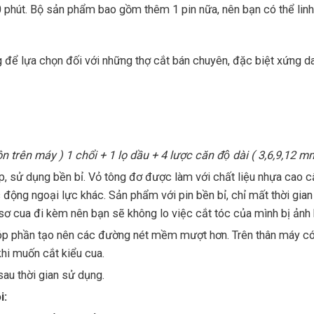
60 phút. Bộ sản phẩm bao gồm thêm 1 pin nữa, nên bạn có thể linh
 để lựa chọn đối với những thợ cắt bán chuyên, đặc biệt xứng da
n trên máy ) 1 chổi + 1 lọ dầu + 4 lược căn độ dài ( 3,6,9,12 m
p, sử dụng bền bỉ. Vỏ tông đơ được làm với chất liệu nhựa cao c
động ngoại lực khác. Sản phẩm với pin bền bỉ, chỉ mất thời gian
n sơ cua đi kèm nên bạn sẽ không lo việc cắt tóc của mình bị ảnh
 góp phần tạo nên các đường nét mềm mượt hơn. Trên thân máy có
khi muốn cắt kiểu cua.
sau thời gian sử dụng.
i: