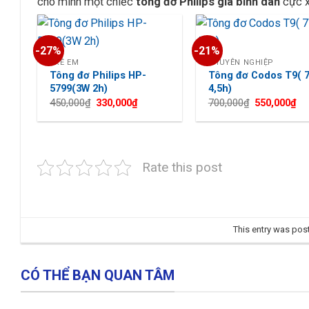
cho mình một chiếc
tông đơ Philips
giá bình dân
cực x
-27%
-21%
TRẺ EM
CHUYÊN NGHIỆP
Tông đơ Philips HP-
Tông đơ Codos T9( 
5799(3W 2h)
4,5h)
Giá
Giá
Giá
Gi
450,000
₫
330,000
₫
700,000
₫
550,000
₫
gốc
hiện
gốc
hi
là:
tại
là:
tại
450,000₫.
là:
700,000₫.
là:
330,000₫.
55
Rate this post
This entry was pos
CÓ THỂ BẠN QUAN TÂM