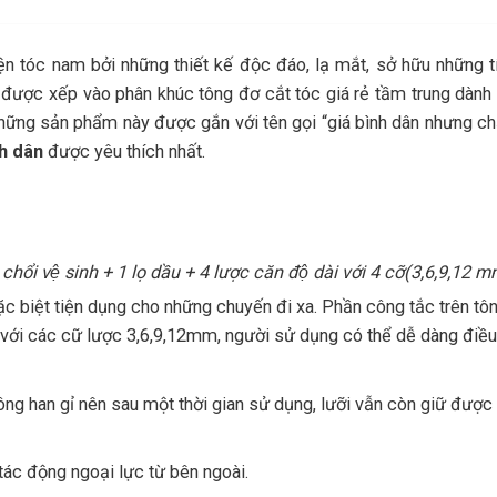
ện tóc nam bởi những thiết kế độc đáo, lạ mắt, sở hữu những t
y được xếp vào phân khúc tông đơ cắt tóc giá rẻ tầm trung dành
 những sản phẩm này được gắn với tên gọi “giá bình dân nhưng c
nh dân
được yêu thích nhất.
̉i vệ sinh + 1 lọ dầu + 4 lược căn độ dài với 4 cỡ(3,6,9,12 
ặc biệt tiện dụng cho những chuyến đi xa. Phần công tắc trên tô
èm với các cữ lược 3,6,9,12mm, người sử dụng có thể dễ dàng điều
ng han gỉ nên sau một thời gian sử dụng, lưỡi vẫn còn giữ được
tác động ngoại lực từ bên ngoài.