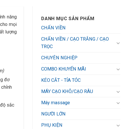
ính năng
DANH MỤC SẢN PHẨM
 cho mọi
CHẤN VIỀN
hất lượng
CHẤN VIỀN / CẠO TRẮNG / CẠO
TRỌC
CHUYÊN NGHIỆP
COMBO KHUYẾN MÃI
mm)
ng đơ
KÉO CẮT - TỈA TÓC
 chỉnh
MÁY CẠO KHÔ/CẠO RÂU
Máy massage
 độ sắc
NGƯỜI LỚN
PHỤ KIỆN