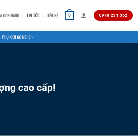
RA ĐƠN HÀNG
TIN TỨC
LIÊN HỆ
0
0978.231.362
PHỤ KIỆN ĐỒ NGHỀ
ượng cao cấp!