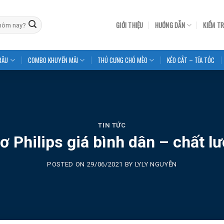
GIỚI THIỆU
HƯỚNG DẪN
KIỂM T
RÂU
COMBO KHUYẾN MÃI
THÚ CƯNG CHÓ MÈO
KÉO CẮT – TỈA TÓC
TIN TỨC
ơ Philips giá bình dân – chất l
POSTED ON
29/06/2021
BY
LYLY NGUYỄN