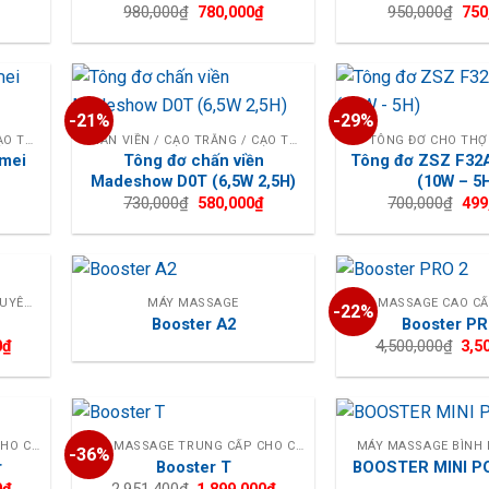
Giá
Giá
Giá
Giá
980,000
₫
780,000
₫
950,000
₫
750
hiện
gốc
hiện
gốc
tại
là:
tại
là:
là:
980,000₫.
là:
950
490,000₫.
780,000₫.
-21%
-29%
CHẤN VIỀN / CẠO TRẮNG / CẠO TRỌC
CHẤN VIỀN / CẠO TRẮNG / CẠO TRỌC
TÔNG ĐƠ CHO THỢ
emei
Tông đơ chấn viền
Tông đơ ZSZ F32A
Madeshow D0T (6,5W 2,5H)
(10W – 5
Giá
Giá
Giá
Giá
730,000
₫
580,000
₫
700,000
₫
499
hiện
gốc
hiện
gốc
tại
là:
tại
là:
là:
730,000₫.
là:
700
299,000₫.
580,000₫.
MÁY MASSAGE CAO CẤP - CHUYÊN NGHIỆP
MÁY MASSAGE
-22%
Booster A2
Booster PR
Giá
Giá
0
₫
4,500,000
₫
3,5
hiện
gốc
tại
là:
₫.
là:
4,50
4,500,000₫.
MÁY MASSAGE TRUNG CẤP CHO CÁ NHÂN
MÁY MASSAGE TRUNG CẤP CHO CÁ NHÂN
MÁY MASSAGE BÌNH 
-36%
r
Booster T
BOOSTER MINI P
Giá
Giá
Giá