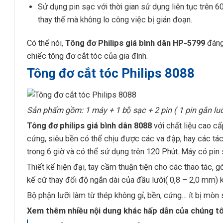
Sử dụng pin sạc với thời gian sử dụng liên tục trên 
thay thế mà không lo công việc bị gián đoạn.
Có thể nói,
Tông đơ Philips giá bình dân HP-5799
đáng
chiếc tông đơ cắt tóc của gia đình.
Tông đơ cắt tóc Philips 8088
Sản phẩm gồm: 1 máy + 1 bộ sạc + 2 pin ( 1 pin gắn luô
Tông đơ philips giá bình dân 8088
với chất liệu cao cấ
cứng, siêu bền có thể chịu được các va đập, hay các tác 
trong 6 giờ và có thể sử dụng trên 120 Phút. Máy có pi
Thiết kế hiện đại, tay cầm thuận tiện cho các thao tác,
kế cữ thay đổi độ ngắn dài của đầu lưỡi( 0,8 – 2,0 mm) 
Bộ phận lưỡi làm từ thép không gỉ, bền, cứng… ít bị mòn 
Xem thêm nhiều nội dung khác hấp dẫn của chúng tô