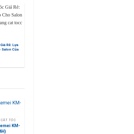
Rẻ: Lựa
Tông Đơ Chó Mèo – Tối Ưu Cho
on Của
Việc Chăm Sóc Lông Thú Cưng Tại
Nhà
 CẮT TÓC
Kemei KM-
4H)