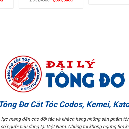
0
₫
2,951,400
₫
1,899,000
₫
hiện
gốc
hiện
tại
là:
tại
₫.
là:
2,951,400₫.
là:
2,300,000₫.
1,899,000₫.
 Tông Đơ Cắt Tóc Codos, Kemei, Kato,
lực mang đến cho đối tác và khách hàng những sản phẩm tông
 số người tiêu dùng tại Việt Nam. Chúng tôi không ngừng tìm k