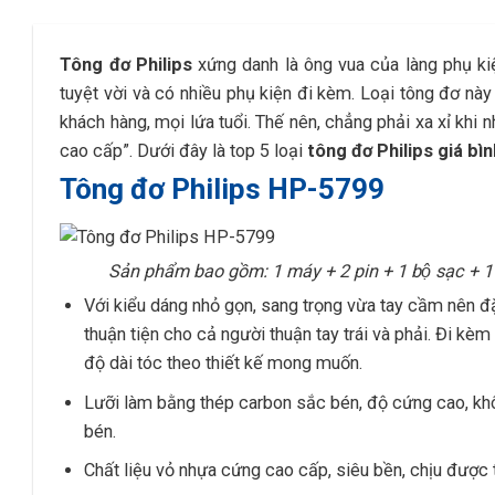
Tông đơ Philips
xứng danh là ông vua của làng phụ ki
tuyệt vời và có nhiều phụ kiện đi kèm. Loại tông đơ nà
khách hàng, mọi lứa tuổi. Thế nên, chẳng phải xa xỉ khi
cao cấp”. Dưới đây là top 5 loại
tông đơ Philips giá bì
Tông đơ Philips HP-5799
Sản phẩm bao gồm: 1 máy + 2 pin + 1 bộ sạc + 1 chô
Với kiểu dáng nhỏ gọn, sang trọng vừa tay cầm nên đ
thuận tiện cho cả người thuận tay trái và phải. Đi k
độ dài tóc theo thiết kế mong muốn.
Lưỡi làm bằng thép carbon sắc bén, độ cứng cao, khô
bén.
Chất liệu vỏ nhựa cứng cao cấp, siêu bền, chịu được 