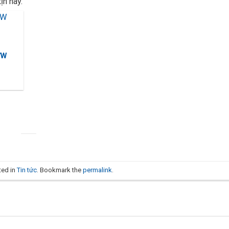
ịn này.
7W
á
ện
0,000₫.
ted in
Tin tức
. Bookmark the
permalink
.