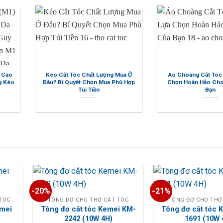
o
Kéo Cắt Tóc Chất Lượng Mua Ở
Áo Choàng Cắt Tóc Giá 
o
Đâu? Bí Quyết Chọn Mua Phù Hợp
Chọn Hoàn Hảo Cho Sal
Túi Tiền
Bạn
-20%
-21%
 TÓC
TÔNG ĐƠ CHO THỢ CẮT TÓC
TÔNG ĐƠ CHO THỢ
emei
Tông đơ cắt tóc Kemei KM-
Tông đơ cắt tóc 
2242 (10W 4H)
1691 (10W 