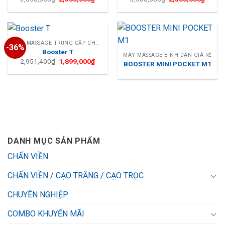
gốc
hiện
gốc
hiện
là:
tại
là:
tại
3,550,000₫.
là:
3,500,000₫.
là:
2,500,000₫.
2,300,
MÁY MASSAGE TRUNG CẤP CHO CÁ NHÂN
-36%
Booster T
MÁY MASSAGE BÌNH DÂN GIÁ RẺ
Giá
Giá
2,951,400
₫
1,899,000
₫
BOOSTER MINI POCKET M1
gốc
hiện
là:
tại
2,951,400₫.
là:
1,899,000₫.
DANH MỤC SẢN PHẨM
CHẤN VIỀN
CHẤN VIỀN / CẠO TRẮNG / CẠO TRỌC
CHUYÊN NGHIỆP
COMBO KHUYẾN MÃI