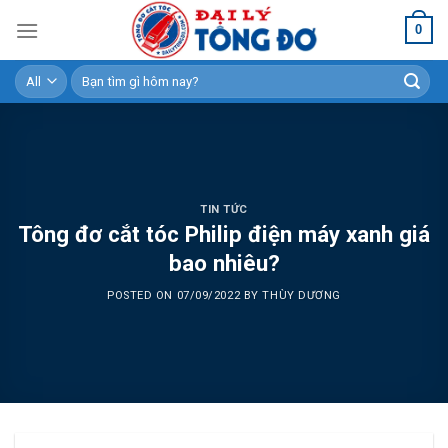
Skip
0
to
content
Tìm
kiếm:
TIN TỨC
Tông đơ cắt tóc Philip điện máy xanh giá
bao nhiêu?
POSTED ON
07/09/2022
BY
THÙY DƯƠNG