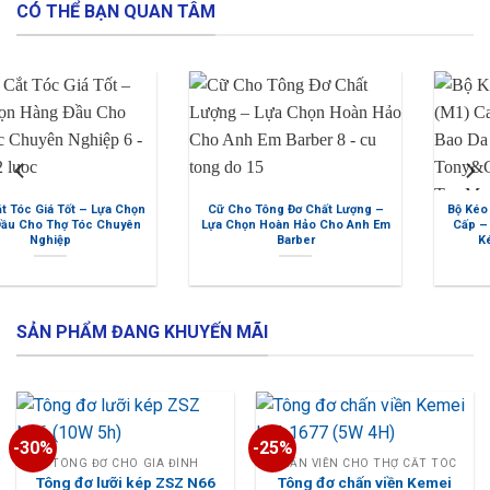
CÓ THỂ BẠN QUAN TÂM
ốt – Lựa Chọn
Cữ Cho Tông Đơ Chất Lượng –
Bộ Kéo Cắt Tóc Mo
 Tóc Chuyên
Lựa Chọn Hoàn Hảo Cho Anh Em
Cấp – Tặng Kèm B
Barber
Kéo + Lược T
SẢN PHẨM ĐANG KHUYẾN MÃI
-30%
-25%
TÔNG ĐƠ CHO GIA ĐÌNH
CHẤN VIỀN CHO THỢ CẮT TÓC
Tông đơ lưỡi kép ZSZ N66
Tông đơ chấn viền Kemei