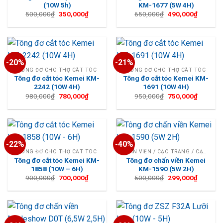
(10W 5h)
KM-1677 (5W 4H)
Giá
Giá
Giá
Giá
500,000
₫
350,000
₫
650,000
₫
490,000
₫
gốc
hiện
gốc
hiện
là:
tại
là:
tại
500,000₫.
là:
650,000₫.
là:
350,000₫.
490,000
-20%
-21%
TÔNG ĐƠ CHO THỢ CẮT TÓC
TÔNG ĐƠ CHO THỢ CẮT TÓC
Tông đơ cắt tóc Kemei KM-
Tông đơ cắt tóc Kemei KM-
2242 (10W 4H)
1691 (10W 4H)
Giá
Giá
Giá
Giá
980,000
₫
780,000
₫
950,000
₫
750,000
₫
gốc
hiện
gốc
hiện
là:
tại
là:
tại
980,000₫.
là:
950,000₫.
là:
780,000₫.
750,000
-22%
-40%
TÔNG ĐƠ CHO THỢ CẮT TÓC
CHẤN VIỀN / CẠO TRẮNG / CẠO TRỌC
Tông đơ cắt tóc Kemei KM-
Tông đơ chấn viền Kemei
1858 (10W – 6H)
KM-1590 (5W 2H)
Giá
Giá
Giá
Giá
900,000
₫
700,000
₫
500,000
₫
299,000
₫
gốc
hiện
gốc
hiện
là:
tại
là:
tại
900,000₫.
là:
500,000₫.
là:
700,000₫.
299,000