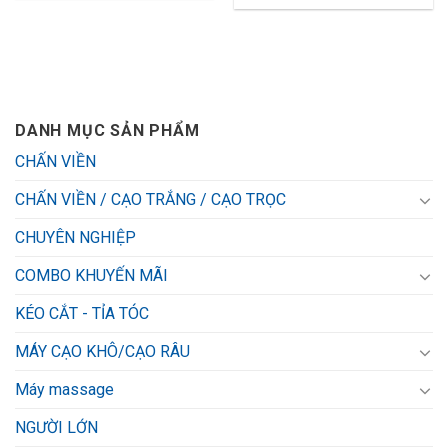
2,951,400₫.
là:
1,899,000₫.
DANH MỤC SẢN PHẨM
CHẤN VIỀN
CHẤN VIỀN / CẠO TRẮNG / CẠO TRỌC
CHUYÊN NGHIỆP
COMBO KHUYẾN MÃI
KÉO CẮT - TỈA TÓC
MÁY CẠO KHÔ/CẠO RÂU
Máy massage
NGƯỜI LỚN