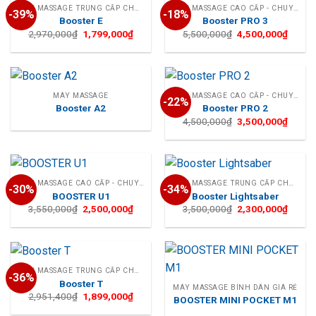
MÁY MASSAGE TRUNG CẤP CHO CÁ NHÂN
MÁY MASSAGE CAO CẤP - CHUYÊN NGHIỆP
-39%
-18%
Booster E
Booster PRO 3
Giá
Giá
Giá
Giá
2,970,000
₫
1,799,000
₫
5,500,000
₫
4,500,000
₫
gốc
hiện
gốc
hiện
là:
tại
là:
tại
2,970,000₫.
là:
5,500,000₫.
là:
1,799,000₫.
4,500,
MÁY MASSAGE
MÁY MASSAGE CAO CẤP - CHUYÊN NGHIỆP
-22%
Booster A2
Booster PRO 2
Giá
Giá
4,500,000
₫
3,500,000
₫
gốc
hiện
là:
tại
4,500,000₫.
là:
3,500,
MÁY MASSAGE CAO CẤP - CHUYÊN NGHIỆP
MÁY MASSAGE TRUNG CẤP CHO CÁ NHÂN
-30%
-34%
BOOSTER U1
Booster Lightsaber
Giá
Giá
Giá
Giá
3,550,000
₫
2,500,000
₫
3,500,000
₫
2,300,000
₫
gốc
hiện
gốc
hiện
là:
tại
là:
tại
3,550,000₫.
là:
3,500,000₫.
là:
2,500,000₫.
2,300,
MÁY MASSAGE TRUNG CẤP CHO CÁ NHÂN
-36%
Booster T
MÁY MASSAGE BÌNH DÂN GIÁ RẺ
Giá
Giá
2,951,400
₫
1,899,000
₫
BOOSTER MINI POCKET M1
gốc
hiện
là:
tại