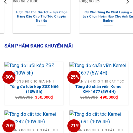
Cữ Cho Tông Đơ Chất Lượng –
Bộ Kéo Cắt Tóc Moren (M1) Cao
Lựa Chọn Hoàn Hảo Cho Anh Em
Cấp – Tặng Kèm Bao Da Đựng
Barber
Kéo + Lược Tony&Guy
SẢN PHẨM ĐANG KHUYẾN MÃI
-30%
-25%
TÔNG ĐƠ CHO GIA ĐÌNH
CHẤN VIỀN CHO THỢ CẮT TÓC
Tông đơ lưỡi kép ZSZ N66
Tông đơ chấn viền Kemei
(10W 5h)
KM-1677 (5W 4H)
Giá
Giá
Giá
Giá
500,000
₫
350,000
₫
650,000
₫
490,000
₫
gốc
hiện
gốc
hiện
là:
tại
là:
tại
500,000₫.
là:
650,000₫.
là:
350,000₫.
490,000
-20%
-21%
TÔNG ĐƠ CHO THỢ CẮT TÓC
TÔNG ĐƠ CHO THỢ CẮT TÓC