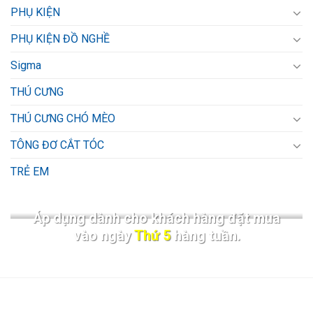
PHỤ KIỆN
PHỤ KIỆN ĐỒ NGHỀ
Sigma
THÚ CƯNG
THÚ CƯNG CHÓ MÈO
TÔNG ĐƠ CẮT TÓC
TRẺ EM
Áp dụng dành cho khách hàng đặt mua
vào ngày
Thứ 5
hàng tuần.