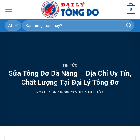
Skip
0
to
content
Tìm
kiếm:
TIN TỨC
Sửa Tông Đơ Đà Nẵng – Địa Chỉ Uy Tín,
Chất Lượng Tại Đại Lý Tông Đơ
POSTED ON
18/08/2024
BY
MINH HÒA