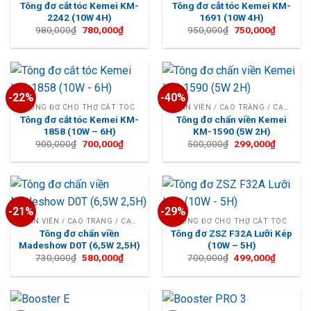
Tông đơ cắt tóc Kemei KM-
Tông đơ cắt tóc Kemei KM-
2242 (10W 4H)
1691 (10W 4H)
Giá
Giá
Giá
Giá
980,000
₫
780,000
₫
950,000
₫
750,000
₫
gốc
hiện
gốc
hiện
là:
tại
là:
tại
980,000₫.
là:
950,000₫.
là:
780,000₫.
750,000
-22%
-40%
TÔNG ĐƠ CHO THỢ CẮT TÓC
CHẤN VIỀN / CẠO TRẮNG / CẠO TRỌC
Tông đơ cắt tóc Kemei KM-
Tông đơ chấn viền Kemei
1858 (10W – 6H)
KM-1590 (5W 2H)
Giá
Giá
Giá
Giá
900,000
₫
700,000
₫
500,000
₫
299,000
₫
gốc
hiện
gốc
hiện
là:
tại
là:
tại
900,000₫.
là:
500,000₫.
là:
700,000₫.
299,000
-21%
-29%
CHẤN VIỀN / CẠO TRẮNG / CẠO TRỌC
TÔNG ĐƠ CHO THỢ CẮT TÓC
Tông đơ chấn viền
Tông đơ ZSZ F32A Lưỡi Kép
Madeshow D0T (6,5W 2,5H)
(10W – 5H)
Giá
Giá
Giá
Giá
730,000
₫
580,000
₫
700,000
₫
499,000
₫
gốc
hiện
gốc
hiện
là:
tại
là:
tại
730,000₫.
là:
700,000₫.
là:
580,000₫.
499,000