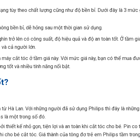
dạng tùy theo chất lượng cũng như độ bền bỉ. Dưới đây là 3 mức 
không bền bỉ, dễ hỏng sau một thời gian sử dụng.
ìn trở lên có công suất, độ hiệu quả và độ an toàn tốt. Ở tầm giá
và cả người lớn.
ua máy cắt tóc ở tầm giá này. Với mức giá này, bạn có thể mua đ
 tốt và nhiều tính năng nổi bật.
ốt?
n từ Hà Lan. Với những người đã sử dụng Philips thì đây là nhữn
s là một trong số đó.
 thiết kế nhỏ gọn, tiện lợi và an toàn khi cắt tóc cho bé. Pin co
hi cho bé cắt tóc. Giá thành của tông đơ trẻ em Philips tầm tro