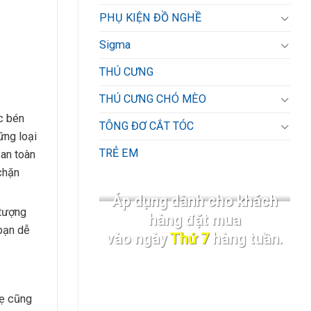
PHỤ KIỆN ĐỒ NGHỀ
Sigma
THÚ CƯNG
THÚ CƯNG CHÓ MÈO
ắc bén
TÔNG ĐƠ CẮT TÓC
ững loại
TRẺ EM
 an toàn
chặn
Áp dụng dành cho khách
 tượng
hàng đặt mua
 bạn dễ
vào ngày
Thứ 7
hàng tuần.
mẹ cũng