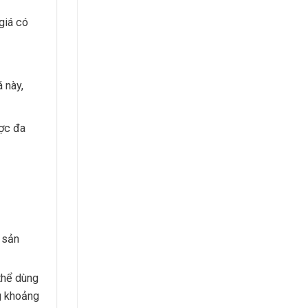
giá có
 này,
ược đa
g sản
 thể dùng
ng khoảng