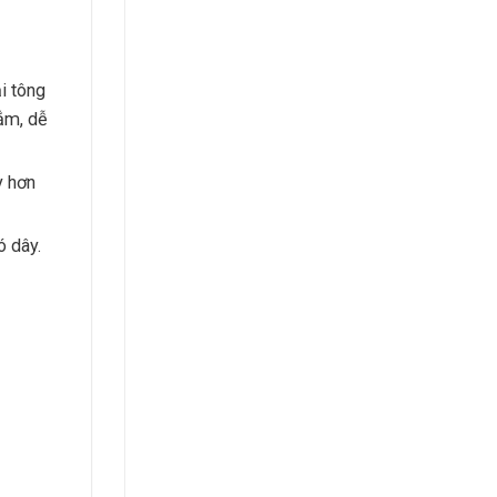
i tông
ắm, dễ
y hơn
ó dây.