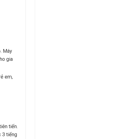
ó. Máy
ho gia
rẻ em,
iên tiến.
 3 tiếng