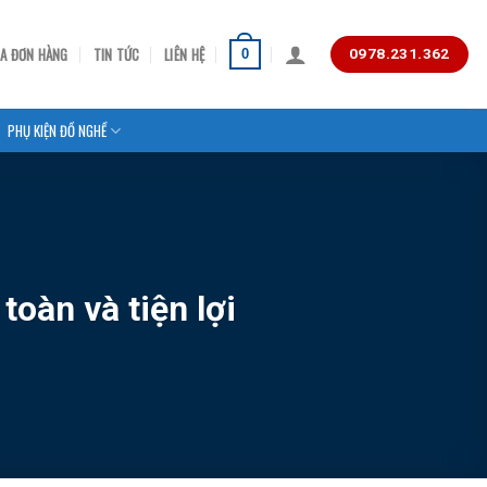
RA ĐƠN HÀNG
TIN TỨC
LIÊN HỆ
0
0978.231.362
PHỤ KIỆN ĐỒ NGHỀ
toàn và tiện lợi