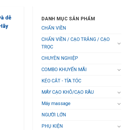
và dễ
DANH MỤC SẢN PHẨM
 Hãy
CHẤN VIỀN
CHẤN VIỀN / CẠO TRẮNG / CẠO
TRỌC
CHUYÊN NGHIỆP
COMBO KHUYẾN MÃI
KÉO CẮT - TỈA TÓC
MÁY CẠO KHÔ/CẠO RÂU
Máy massage
NGƯỜI LỚN
PHỤ KIỆN