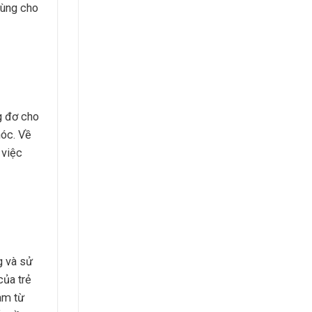
dùng cho
g đơ cho
hóc. Về
 việc
g và sử
của trẻ
àm từ