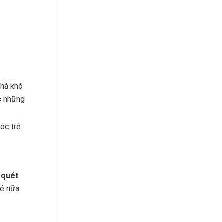
khá khó
ợc những
tóc trẻ
i quét
bé nữa