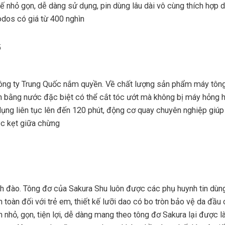
kế nhỏ gọn, dễ dàng sử dụng, pin dùng lâu dài vô cùng thích hợp 
odos có giá từ 400 nghìn
 công ty Trung Quốc nắm quyền. Về chất lượng sản phẩm máy tôn
nh bằng nước đặc biệt có thể cắt tóc ướt mà không bị máy hỏng 
ử dụng liên tục lên đến 120 phút, động cơ quay chuyên nghiệp giúp
ắc kẹt giữa chừng
anh đào. Tông đơ của Sakura Shu luôn được các phụ huynh tin dùn
oàn đối với trẻ em, thiết kế lưỡi dao có bo tròn bảo vệ da đầu 
nhỏ, gọn, tiện lợi, dễ dàng mang theo tông đơ Sakura lại được l