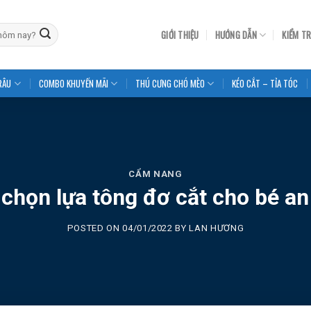
GIỚI THIỆU
HƯỚNG DẪN
KIỂM T
RÂU
COMBO KHUYẾN MÃI
THÚ CƯNG CHÓ MÈO
KÉO CẮT – TỈA TÓC
CẨM NANG
chọn lựa tông đơ cắt cho bé an 
POSTED ON
04/01/2022
BY
LAN HƯƠNG