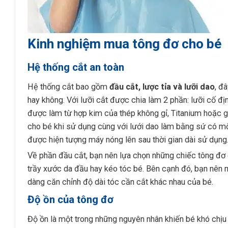
Kinh nghiệm mua tông đơ cho bé
Hệ thống cắt an toàn
Hệ thống cắt bao gồm
đầu cắt, lược tỉa và lưỡi dao
, đ
hay không. Với lưỡi cắt được chia làm 2 phần: lưỡi cố đ
được làm từ hợp kim của thép không gỉ, Titanium hoặc 
cho bé khi sử dụng cùng với lưới dao làm bằng sứ có một
được hiện tượng máy nóng lên sau thời gian dài sử dụng
Về phần đầu cắt, bạn nên lựa chọn những chiếc tông đơ 
trầy xước da đầu hay kéo tóc bé. Bên cạnh đó, bạn nê
dàng căn chỉnh độ dài tóc cần cắt khác nhau của bé.
Độ ồn của tông đơ
Độ ồn là một trong những nguyên nhân khiến bé khó chị