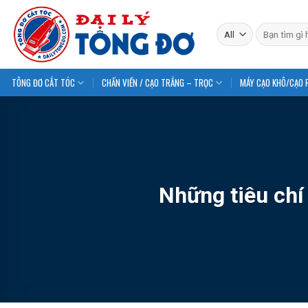
Skip
to
Tìm
kiếm:
content
TÔNG ĐƠ CẮT TÓC
CHẤN VIỀN / CẠO TRẮNG – TRỌC
MÁY CẠO KHÔ/CẠO 
Những tiêu chí 