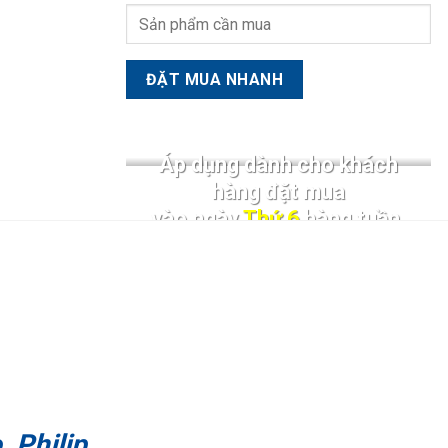
Áp dụng dành cho khách
hàng đặt mua
vào ngày
Thứ 6
hàng tuần.
 Philip