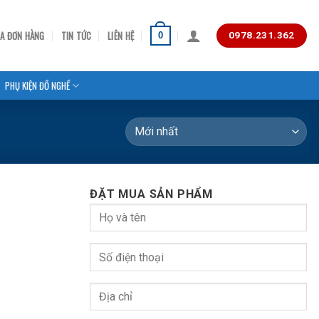
RA ĐƠN HÀNG
TIN TỨC
LIÊN HỆ
0
0978.231.362
PHỤ KIỆN ĐỒ NGHỀ
ĐẶT MUA SẢN PHẨM