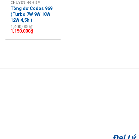
CHUYÊN NGHIỆP
Tông đơ Codos 969
(Turbo 7W 9W 10W
12W 4,5h )
1,400,000
₫
Giá
Giá
1,150,000
₫
gốc
hiện
là:
tại
1,400,000₫.
là:
1,150,000₫.
Đại Lý