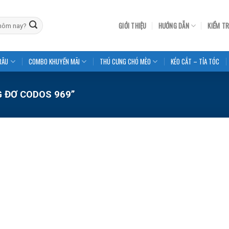
GIỚI THIỆU
HƯỚNG DẪN
KIỂM T
RÂU
COMBO KHUYẾN MÃI
THÚ CƯNG CHÓ MÈO
KÉO CẮT – TỈA TÓC
 ĐƠ CODOS 969”