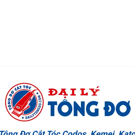
 Tông Đơ Cắt Tóc Codos, Kemei, Kato,