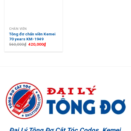
CHẤN VIỀN
Tông đơ chấn viền Kemei
70 years KM-1949
Giá
Giá
560,000
₫
420,000
₫
gốc
hiện
là:
tại
560,000₫.
là:
420,000₫.
Đại Lý Tông Đơ Cắt Tóc Codos, Kemei,