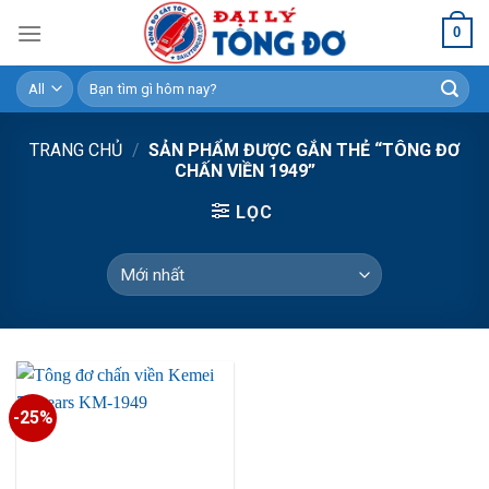
Skip
0
to
content
Tìm
kiếm:
TRANG CHỦ
/
SẢN PHẨM ĐƯỢC GẮN THẺ “TÔNG ĐƠ
CHẤN VIỀN 1949”
LỌC
-25%