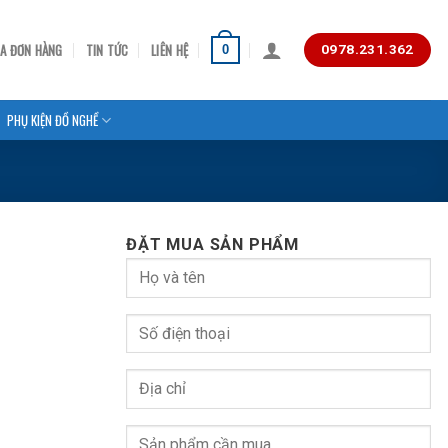
RA ĐƠN HÀNG
TIN TỨC
LIÊN HỆ
0
0978.231.362
PHỤ KIỆN ĐỒ NGHỀ
ĐẶT MUA SẢN PHẨM