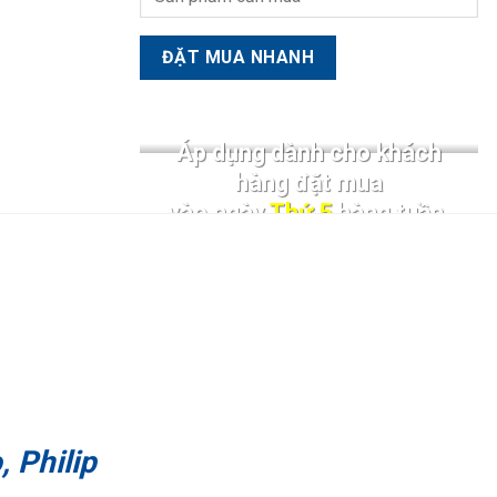
Áp dụng dành cho khách
hàng đặt mua
vào ngày
Thứ 5
hàng tuần.
 Philip