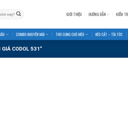
GIỚI THIỆU
HƯỚNG DẪN
KIỂM T
RÂU
COMBO KHUYẾN MÃI
THÚ CƯNG CHÓ MÈO
KÉO CẮT – TỈA TÓC
GIÁ CODOL 531”