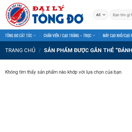
Skip
to
Tìm
kiếm:
content
TÔNG ĐƠ CẮT TÓC
CHẤN VIỀN / CẠO TRẮNG – TRỌC
MÁY CẠO KHÔ/CẠO 
TRANG CHỦ
/
SẢN PHẨM ĐƯỢC GẮN THẺ “ĐÁNH 
Không tìm thấy sản phẩm nào khớp với lựa chọn của bạn.