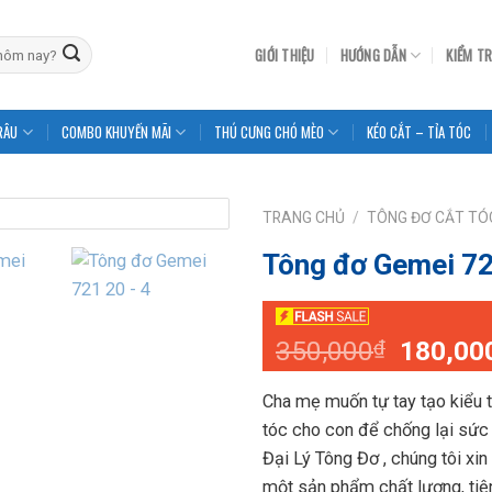
GIỚI THIỆU
HƯỚNG DẪN
KIỂM T
RÂU
COMBO KHUYẾN MÃI
THÚ CƯNG CHÓ MÈO
KÉO CẮT – TỈA TÓC
TRANG CHỦ
/
TÔNG ĐƠ CẮT TÓ
Tông đơ Gemei 7
Giá
350,000
180,00
₫
gốc
là:
Cha mẹ muốn tự tay tạo kiểu 
350,00
tóc cho con để chống lại sức 
Đại Lý Tông Đơ , chúng tôi xi
một sản phẩm chất lượng, tiện