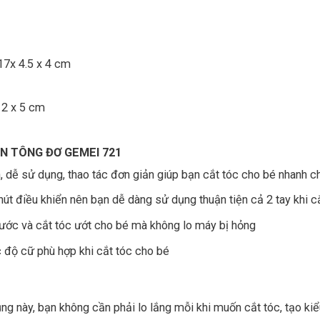
 17x 4.5 x 4 cm
g
 12 x 5 cm
N TÔNG ĐƠ GEMEI 721
 dễ sử dụng, thao tác đơn giản giúp bạn cắt tóc cho bé nhanh chó
t điều khiển nên bạn dễ dàng sử dụng thuận tiện cả 2 tay khi c
ước và cắt tóc ướt cho bé mà không lo máy bị hỏng
 độ cữ phù hợp khi cắt tóc cho bé
ụng này, bạn không cần phải lo lắng mỗi khi muốn cắt tóc, tạo k