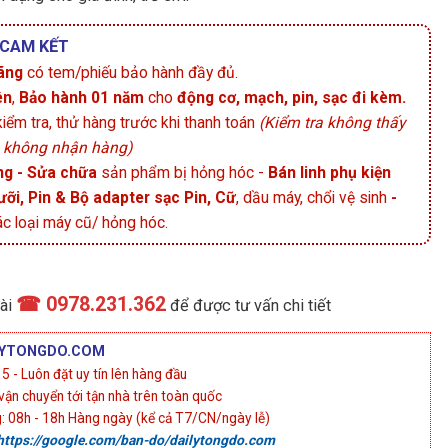
 CAM KẾT
ãng
có tem/phiếu bảo hành đầy đủ.
ên
,
Bảo hành 01 năm
cho
động cơ, mạch, pin, sạc đi kèm.
ểm tra, thử hàng trước khi thanh toán
(Kiểm tra không thấy
g không nhận hàng)
g - Sửa chữa
sản phẩm bị hỏng hóc -
Bán linh phụ kiện
ưỡi, Pin & Bộ adapter sạc Pin, Cữ
, dầu máy, chổi vệ sinh
-
c loại máy cũ/ hỏng hóc.
☎ 0978.231.362
ài
để được tư vấn chi tiết
ILYTONGDO.COM
 - Luôn đặt uy tín lên hàng đầu
vận chuyển tới tận nhà trên toàn quốc
g: 08h - 18h Hàng ngày (kể cả T7/CN/ngày lễ)
https://google.com/ban-do/dailytongdo.com