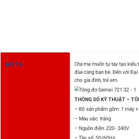
Cha mẹ muốn tự tay tạo kiểu 
MÔ TẢ
đùa cùng bạn bè. Đến với Đại
cho gia đình, trẻ em.
THÔNG SỐ KỸ THUẬT – TÔN
– Bộ sản phẩm gồm: 1 máy + 
– Màu sắc: trắng
– Nguồn điện: 220- 240V
– Tần số: 50/60Hz