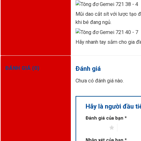
Mũi dao cắt sít với lược tạo 
khi bé đang ngủ.
Hãy nhanh tay sắm cho gia đì
Đánh giá
ĐÁNH GIÁ (0)
Chưa có đánh giá nào.
Hãy là người đầu t
Đánh giá của bạn
*
1 trên 5 sao
2 trên 5 s
Nhận xét của bạn
*