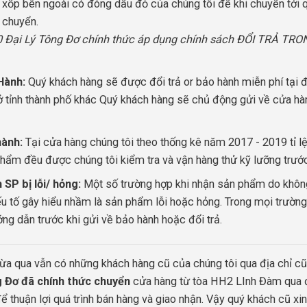
 xốp bên ngoài có đóng dấu đỏ của chúng tôi để khi chuyển tới
n chuyển.
0 Đại Lý Tông Đơ chính thức áp dụng chính sách ĐỔI TRẢ
Hành:
Quý khách hàng sẽ được đổi trả or bảo hành miễn phí tại đ
 tỉnh thành phố khác Quý khách hàng sẽ chủ động gửi về cửa hàng
hành:
Tại cửa hàng chúng tôi theo thống kê năm 2017 - 2019 tỉ lệ
hẩm đều được chúng tôi kiểm tra và vận hàng thử kỹ lưỡng trước 
SP bị lỗi/ hỏng:
Một số trường hợp khi nhận sản phẩm do không 
u tố gây hiểu nhầm là sản phẩm lỗi hoặc hỏng. Trong mọi trường
ng dẫn trước khi gửi về bảo hành hoặc đổi trả.
vừa qua vẫn có những khách hàng cũ của chúng tôi qua địa chỉ cũ
g Đơ đã chính thức chuyển
cửa hàng từ tòa HH2 LInh Đàm qua đị
 thuận lợi quá trình bán hàng và giao nhận. Vậy quý khách cũ xin