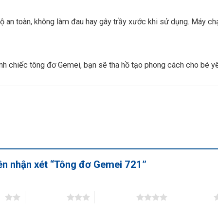
độ an toàn, không làm đau hay gây trầy xước khi sử dụng. Máy c
nh chiếc tông đơ Gemei, bạn sẽ tha hồ tạo phong cách cho bé y
iên nhận xét “Tông đơ Gemei 721”
ao
3 trên 5 sao
4 trên 5 sao
5 trên 5 sao