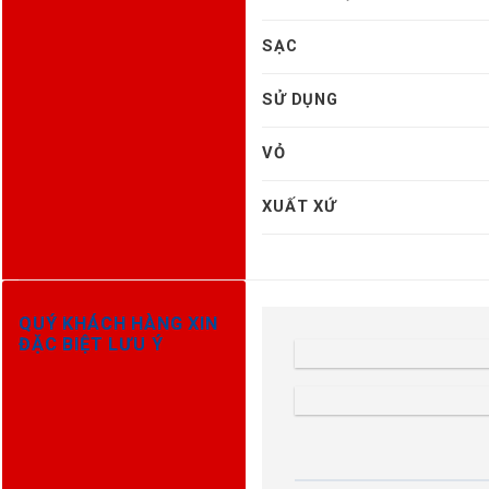
SẠC
SỬ DỤNG
VỎ
XUẤT XỨ
QUÝ KHÁCH HÀNG XIN
ĐẶC BIỆT LƯU Ý