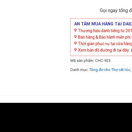
Gọi ngay tổng đ
AN TÂM MUA HÀNG TẠI DA
Thương hiệu danh tiếng từ 2015
Bán hàng & Bảo hành miễn phí 
Thời gian phục vụ tại cửa hàn
Xem bản đồ đường đi tại đây:
Mã sản phẩm:
CHC-923
Danh mục:
Tông đơ cho Thợ cắt tóc
,
đơ cắt lông thú cưng lông xù
,
TÔNG 