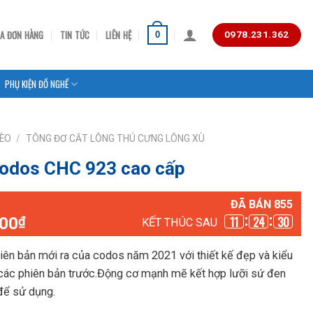
RA ĐƠN HÀNG
TIN TỨC
LIÊN HỆ
0
0978.231.362
PHỤ KIỆN ĐỒ NGHỀ
MÈO
/
TÔNG ĐƠ CẮT LÔNG THÚ CƯNG LÔNG XÙ
Codos CHC 923 cao cấp
ĐÃ BÁN 855
Giá
000
11
24
29
₫
KẾT THÚC SAU
hiện
tại
iên bản mới ra của codos năm 2021 với thiết kế đẹp và kiểu
,000₫.
là:
i các phiên bản trước.Động cơ mạnh mẽ kết hợp lưỡi sứ đen
850,000₫.
để sử dụng.