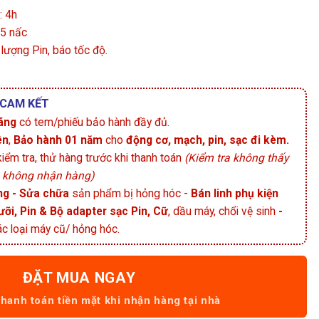
: 4h
 5 nấc
 lượng Pin, báo tốc độ.
 CAM KẾT
ãng
có tem/phiếu bảo hành đầy đủ.
ên
,
Bảo hành 01 năm
cho
động cơ, mạch, pin, sạc đi kèm.
ểm tra, thử hàng trước khi thanh toán
(Kiểm tra không thấy
g không nhận hàng)
g - Sửa chữa
sản phẩm bị hỏng hóc -
Bán linh phụ kiện
ưỡi, Pin & Bộ adapter sạc Pin, Cữ
, dầu máy, chổi vệ sinh
-
c loại máy cũ/ hỏng hóc.
ĐẶT MUA NGAY