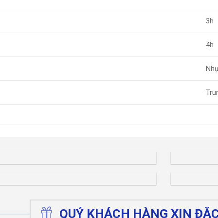
3h
4h
Nh
Tru
QUÝ KHÁCH HÀNG XIN ĐẶC 