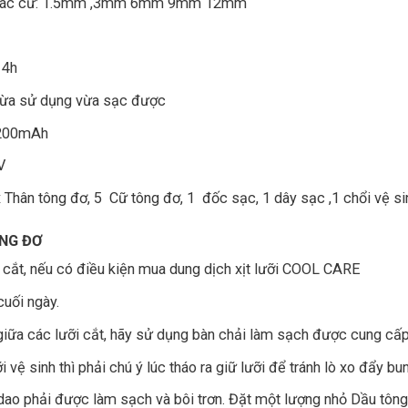
m các cữ: 1.5mm ,3mm 6mm 9mm 12mm
 4h
 vừa sử dụng vừa sạc được
2200mAh
V
hân tông đơ, 5 Cữ tông đơ, 1 đốc sạc, 1 dây sạc ,1 chổi vệ sin
NG ĐƠ
i cắt, nếu có điều kiện mua dung dịch xịt lưỡi COOL CARE
uối ngày.
giữa các lưỡi cắt, hãy sử dụng bàn chải làm sạch được cung cấ
 vệ sinh thì phải chú ý lúc tháo ra giữ lưỡi để tránh lò xo đẩy bun
dao phải được làm sạch và bôi trơn. Đặt một lượng nhỏ Dầu tông