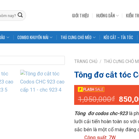
GIỚI THIỆU
HƯỚNG DẪN
KIỂM T
RÂU
COMBO KHUYẾN MÃI
THÚ CƯNG CHÓ MÈO
KÉO CẮT – TỈA TÓC
TRANG CHỦ
/
THÚ CƯNG CHÓ 
Tông đơ cắt tóc 
Giá
1,050,000
850,
₫
gốc
là:
Tông đơ codos chc-923
là ph
1,050
lưỡi cải tiến hoàn toàn so vớ
sắc bén là một cổ máy đáng 
Công suất: 7W