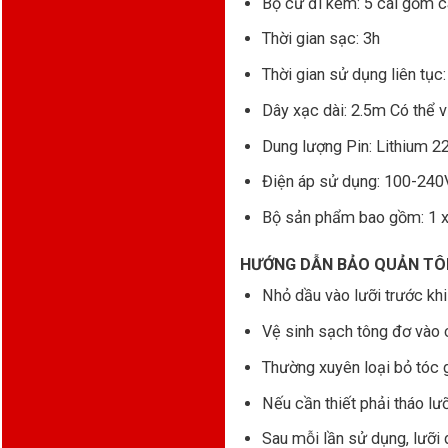
Bộ cữ đi kèm: 5 cái gồ
Thời gian sạc: 3h
Thời gian sử dụng liên tục:
Dây xạc dài: 2.5m Có thể
Dung lượng Pin: Lithium 
Điện áp sử dụng: 100-240
Bộ sản phẩm bao gồm: 1 x T
HƯỚNG DẪN BẢO QUẢN TÔ
Nhỏ dầu vào lưỡi trước kh
Vệ sinh sạch tông đơ vào c
Thường xuyên loại bỏ tóc 
Nếu cần thiết phải tháo lưỡi
Sau mỗi lần sử dụng, lưỡi 