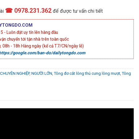
☎ 0978.231.362
ài
để được tư vấn chi tiết
ILYTONGDO.COM
 - Luôn đặt uy tín lên hàng đầu
vận chuyển tới tận nhà trên toàn quốc
g: 08h - 18h Hàng ngày (kể cả T7/CN/ngày lễ)
https://google.com/ban-do/dailytongdo.com
CHUYÊN NGHIỆP
,
NGƯỜI LỚN
,
Tông đơ cắt lông thú cưng lông mượt
,
Tông
ĐƠ CẮT TÓC
,
Tông đơ cho Người lớn