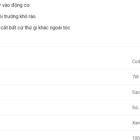
 vào động cơ.
i trường khô ráo
cắt bất cứ thứ gì khác ngoài tóc
Co
7W
Sạc
Sứ,
Xan
100