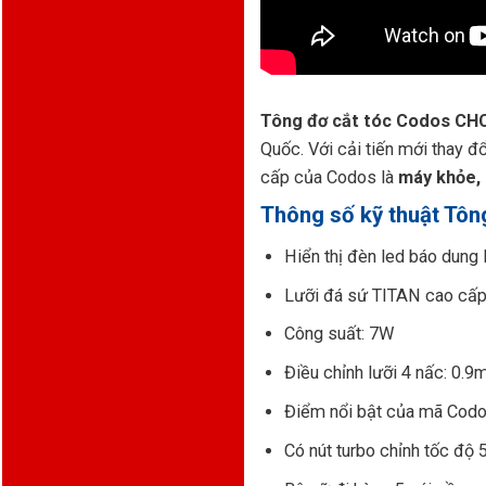
Tông đơ cắt tóc Codos CH
Quốc. Với cải tiến mới thay đ
cấp của Codos là
máy khỏe, 
Thông số kỹ thuật Tô
Hiển thị đèn led báo dung 
Lưỡi đá sứ TITAN cao cấ
Công suất: 7W
Điều chỉnh lưỡi 4 nấc: 
Điểm nổi bật của mã Codo
Có nút turbo chỉnh tốc độ 