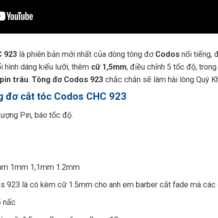
C 923
là phiên bản mới nhất của dòng tông đơ
Codos
nổi tiếng, 
ổi hình dáng kiểu lưỡi, thêm
cữ 1,5mm
, điều chỉnh 5 tốc độ, tron
pin trâu
.
Tông đơ Codos 923
chắc chắn sẽ làm hài lòng Quý K
ng đơ cắt tóc Codos CHC 923
lượng Pin, báo tốc độ.
p
0.9mm 1mm 1,1mm 1.2mm
s 923 là có kèm cữ 1.5mm cho anh em barber cắt fade mà các d
5 nấc