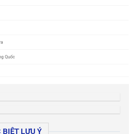
ựa
ng Quốc
BIỆT LƯU Ý