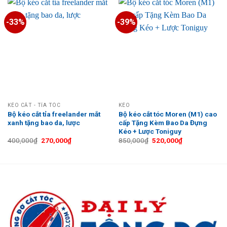
-33%
-39%
KÉO CẮT - TỈA TÓC
KÉO
Bộ kéo cắt tỉa freelander mắt
Bộ kéo cắt tóc Moren (M1) cao
xanh tặng bao da, lược
cấp Tặng Kèm Bao Da Đựng
Kéo + Lược Toniguy
Giá
Giá
Giá
Giá
400,000
₫
270,000
₫
850,000
₫
520,000
₫
gốc
hiện
gốc
hiện
là:
tại
là:
tại
400,000₫.
là:
850,000₫.
là:
270,000₫.
520,000₫.