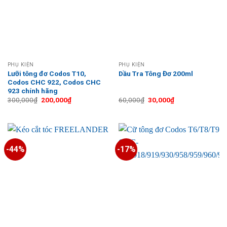
PHỤ KIỆN
PHỤ KIỆN
Lưỡi tông đơ Codos T10,
Dầu Tra Tông Đơ 200ml
Codos CHC 922, Codos CHC
923 chính hãng
Giá
Giá
Giá
Giá
300,000
₫
200,000
₫
60,000
₫
30,000
₫
gốc
hiện
gốc
hiện
là:
tại
là:
tại
300,000₫.
là:
60,000₫.
là:
200,000₫.
30,000₫.
-44%
-17%