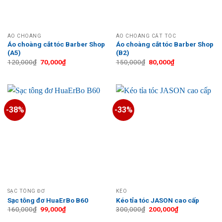
ÁO CHOÀNG
ÁO CHOÀNG CẮT TÓC
Áo choàng cắt tóc Barber Shop
Áo choàng cắt tóc Barber Shop
(A5)
(B2)
Giá
Giá
Giá
Giá
120,000
₫
70,000
₫
150,000
₫
80,000
₫
gốc
hiện
gốc
hiện
là:
tại
là:
tại
120,000₫.
là:
150,000₫.
là:
70,000₫.
80,000₫.
-38%
-33%
SẠC TÔNG ĐƠ
KÉO
Sạc tông đơ HuaErBo B60
Kéo tỉa tóc JASON cao cấp
Giá
Giá
Giá
Giá
160,000
₫
99,000
₫
300,000
₫
200,000
₫
gốc
hiện
gốc
hiện
là:
tại
là:
tại