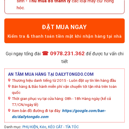
sinh
- Thu mua đồ thanh lý
các loại máy cũ/ hỏng
hóc.
ĐẶT MUA NGAY
☎ 0978.231.362
Gọi ngay tổng đài
để được tư vấn chi
tiết
AN TÂM MUA HÀNG TẠI DAILYTONGDO.COM
Thương hiệu danh tiếng từ 2015 - Luôn đặt uy tín lên hàng đầu
Bán hàng & Bảo hành miễn phí vận chuyển tới tận nhà trên toàn
quốc
Thời gian phục vụ tại cửa hàng: 08h - 18h Hàng ngày (kể cả
T7/CN/ngày lễ)
Xem bản đồ đường đi tại đây:
https://google.com/ban-
do/dailytongdo.com
Danh mục:
PHỤ KIỆN
,
Kéo
,
KÉO CẮT - TỈA TÓC