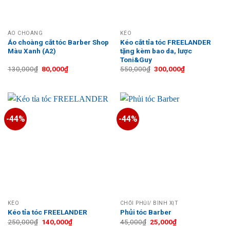
ÁO CHOÀNG
KÉO
Áo choàng cắt tóc Barber Shop
Kéo cắt tỉa tóc FREELANDER
Màu Xanh (A2)
tặng kèm bao da, lược
Toni&Guy
Giá
Giá
Giá
Giá
130,000
₫
80,000
₫
550,000
₫
300,000
₫
gốc
hiện
gốc
hiện
là:
tại
là:
tại
130,000₫.
là:
550,000₫.
là:
80,000₫.
300,000₫.
-44%
-44%
KÉO
CHỔI PHỦI/ BÌNH XỊT
Kéo tỉa tóc FREELANDER
Phủi tóc Barber
Giá
Giá
Giá
Giá
250,000
₫
140,000
₫
45,000
₫
25,000
₫
gốc
hiện
gốc
hiện