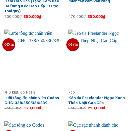
Cam Cao Cấp (Tặng Kèm Bao
miện tay cầm vân rồng
Da Đựng Kéo Cao Cấp + Lược
Toniguy)
Giá
Giá
Giá
Giá
700,000
₫
350,000
₫
470,000
₫
350,000
₫
gốc
hiện
gốc
hiện
là:
tại
là:
tại
700,000₫.
là:
470,000₫.
là:
350,000₫.
350,000₫.
-32%
-37%
PHỤ KIỆN ĐỒ NGHỀ
KÉO
Lưỡi tông đơ chấn viền Codos
Kéo tỉa Freelander Ngọc Xanh
CHC-338/350/336/339
Thép Nhật Cao Cấp
Giá
Giá
Giá
Giá
250,000
₫
170,000
₫
350,000
₫
220,000
₫
gốc
hiện
gốc
hiện
là:
tại
là:
tại
250,000₫.
là:
350,000₫.
là:
170,000₫.
220,000₫.