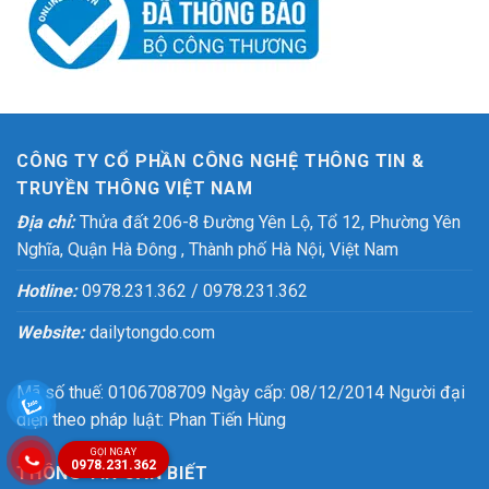
CÔNG TY CỔ PHẦN CÔNG NGHỆ THÔNG TIN &
TRUYỀN THÔNG VIỆT NAM
Địa chỉ:
Thửa đất 206-8 Đường Yên Lộ, Tổ 12, Phường Yên
Nghĩa, Quận Hà Đông , Thành phố Hà Nội, Việt Nam
Hotline:
0978.231.362 / 0978.231.362
Website:
dailytongdo.com
Mã số thuế: 0106708709 Ngày cấp: 08/12/2014 Người đại
diện theo pháp luật: Phan Tiến Hùng
GỌI NGAY
0978.231.362
THÔNG TIN CẦN BIẾT