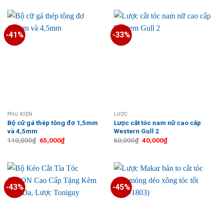
160,000₫.
là:
300,000₫.
là:
99,000₫.
200,000₫.
-41%
-33%
PHỤ KIỆN
LƯỢC
Bộ cữ gá thép tông đơ 1,5mm
Lược cắt tóc nam nữ cao cấp
và 4,5mm
Western Gull 2
Giá
Giá
Giá
Giá
110,000
₫
65,000
₫
60,000
₫
40,000
₫
gốc
hiện
gốc
hiện
là:
tại
là:
tại
110,000₫.
là:
60,000₫.
là:
65,000₫.
40,000₫.
-43%
-45%