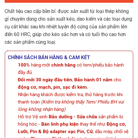
gốc
hiện
là:
tại
140,000₫.
là:
Chất liệu cao cấp bền bỉ: được sản xuất từ loại thép không
85,000₫.
gỉ chuyên dùng cho sản xuất kéo, dao kiếm và các loại dụng
cụ cắt khác sau khi nhiệt luyện độ cứng của sản phẩm lên
đến 60 HRC, giúp cho kéo sắc hơn và có tuổi thọ cao hơn
các sản phẩm cùng loạị.
CHÍNH SÁCH BÁN HÀNG & CAM KẾT
100%
hàng mới
chính hãng
có tem/phiếu bảo hành
đầy đủ.
Đổi mới 30 ngày đầu tiên
,
Bảo hành 01 năm
cho
động cơ, mạch, pin, sạc đi kèm.
Nhận hàng khách được kiểm tra, thử hàng trước khi
thanh toán
(Kiểm tra không thấy Tem/ Phiếu BH vui
lòng không nhận hàng)
Hỗ trợ Vệ sinh
Bảo dưỡng - Sửa chữa
sản phẩm bị
hỏng hóc -
Bán linh phụ kiện
thay thế như
Động cơ,
Lưỡi, Pin & Bộ adapter sạc Pin, Cữ
, dầu máy, chổi vệ