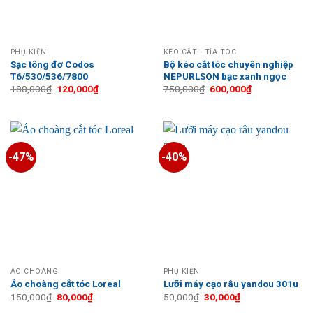
PHỤ KIỆN
KÉO CẮT - TỈA TÓC
Sạc tông đơ Codos
Bộ kéo cắt tóc chuyên nghiệp
T6/530/536/7800
NEPURLSON bạc xanh ngọc
Giá
Giá
Giá
Giá
180,000
₫
120,000
₫
750,000
₫
600,000
₫
gốc
hiện
gốc
hiện
là:
tại
là:
tại
180,000₫.
là:
750,000₫.
là:
120,000₫.
600,000₫.
-47%
-40%
ÁO CHOÀNG
PHỤ KIỆN
Áo choàng cắt tóc Loreal
Lưỡi máy cạo râu yandou 301u
Giá
Giá
Giá
Giá
150,000
₫
80,000
₫
50,000
₫
30,000
₫
gốc
hiện
gốc
hiện