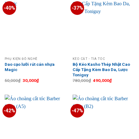
-40%
-37%
PHỤ KIỆN ĐỒ NGHỀ
KÉO CẮT - TỈA TÓC
Dao cạo lưỡi rút cán nhựa
Bộ Kéo Kasho Thép Nhật Cao
Magic
Cấp Tặng Kèm Bao Da, Lược
Toniguy
Giá
Giá
Giá
Giá
50,000
₫
30,000
₫
780,000
₫
490,000
₫
gốc
hiện
gốc
hiện
là:
tại
là:
tại
50,000₫.
là:
780,000₫.
là:
30,000₫.
490,000₫.
-42%
-47%