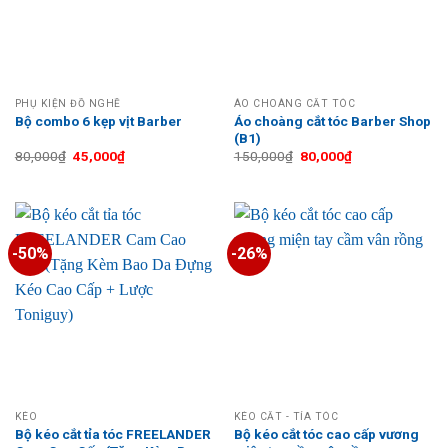
PHỤ KIỆN ĐỒ NGHỀ
ÁO CHOÀNG CẮT TÓC
Áo choàng cắt tóc Barber Shop
Bộ combo 6 kẹp vịt Barber
(B1)
Giá
Giá
Giá
Giá
80,000
₫
45,000
₫
150,000
₫
80,000
₫
gốc
hiện
gốc
hiện
là:
tại
là:
tại
80,000₫.
là:
150,000₫.
là:
45,000₫.
80,000₫.
-50%
-26%
KÉO
KÉO CẮT - TỈA TÓC
Bộ kéo cắt tỉa tóc FREELANDER
Bộ kéo cắt tóc cao cấp vương