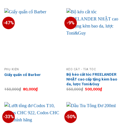
là:
tại
là:
tại
250,000₫.
là:
45,000₫.
là:
140,000₫.
25,000₫.
-47%
-9%
PHỤ KIỆN
KÉO CẮT - TỈA TÓC
Bộ kéo cắt tóc FREELANDER
Giấy quấn cổ Barber
NHẬT cao cấp tặng kèm bao
da, lược Toni&Guy
Giá
Giá
Giá
Giá
150,000
₫
80,000
₫
550,000
₫
500,000
₫
gốc
hiện
gốc
hiện
là:
tại
là:
tại
150,000₫.
là:
550,000₫.
là:
80,000₫.
500,000₫.
-33%
-50%