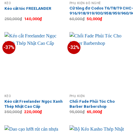
KÉO
PHỤ KIỆN ĐỒ NGHỀ
Cữ tông đơ Codos T6/T8/T9 CHC
Kéo cắt tóc FREELANDER
916/918/919/930/958/959/960/9
Giá
Giá
Giá
Giá
250,000
₫
140,000
₫
60,000
₫
50,000
₫
gốc
hiện
gốc
hiện
là:
tại
là:
tại
250,000₫.
là:
60,000₫.
là:
140,000₫.
50,000₫.
-37%
-32%
KÉO
PHỤ KIỆN
Kéo cắt Freelander Ngọc Xanh
Chổi Fade Phủi Tóc Cho
Thép Nhật Cao Cấp
Barber Barbershop
Giá
Giá
Giá
Giá
350,000
₫
220,000
₫
95,000
₫
65,000
₫
gốc
hiện
gốc
hiện
là:
tại
là:
tại
350,000₫.
là:
95,000₫.
là:
220,000₫.
65,000₫.