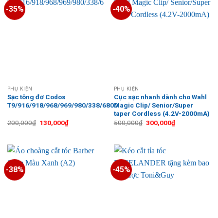
-35%
-40%
PHỤ KIỆN
PHỤ KIỆN
Sạc tông đơ Codos
Cục sạc nhanh dành cho Wahl
T9/916/918/968/969/980/338/6800
Magic Clip/ Senior/Super
taper Cordless (4.2V-2000mA)
Giá
Giá
Giá
Giá
200,000
₫
130,000
₫
500,000
₫
300,000
₫
gốc
hiện
gốc
hiện
là:
tại
là:
tại
200,000₫.
là:
500,000₫.
là:
130,000₫.
300,000₫.
-38%
-45%