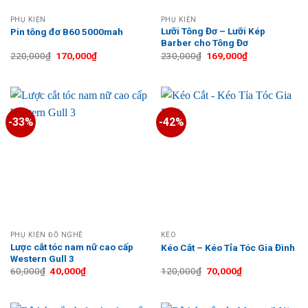
PHỤ KIỆN
PHỤ KIỆN
Lưỡi Tông Đơ – Lưỡi Kép
Pin tông đơ B60 5000mah
Barber cho Tông Đơ
Giá
Giá
Giá
Giá
220,000
₫
170,000
₫
230,000
₫
169,000
₫
gốc
hiện
gốc
hiện
là:
tại
là:
tại
220,000₫.
là:
230,000₫.
là:
170,000₫.
169,000₫.
-33%
-42%
PHỤ KIỆN ĐỒ NGHỀ
KÉO
Lược cắt tóc nam nữ cao cấp
Kéo Cắt – Kéo Tỉa Tóc Gia Đình
Western Gull 3
Giá
Giá
Giá
Giá
60,000
₫
40,000
₫
120,000
₫
70,000
₫
gốc
hiện
gốc
hiện
là:
tại
là:
tại
60,000₫.
là:
120,000₫.
là:
40,000₫.
70,000₫.