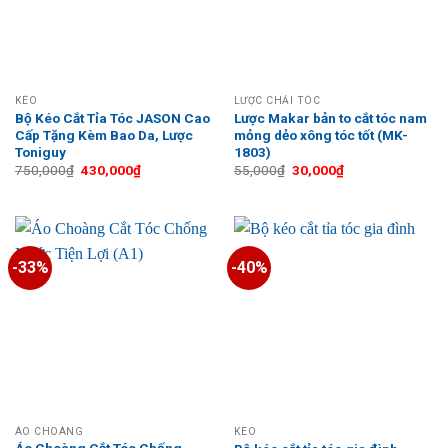
KÉO
LƯỢC CHẢI TÓC
Bộ Kéo Cắt Tỉa Tóc JASON Cao
Lược Makar bản to cắt tóc nam
Cấp Tặng Kèm Bao Da, Lược
mỏng dẻo xông tóc tốt (MK-
Toniguy
1803)
Giá
Giá
Giá
Giá
750,000
₫
430,000
₫
55,000
₫
30,000
₫
gốc
hiện
gốc
hiện
là:
tại
là:
tại
750,000₫.
là:
55,000₫.
là:
430,000₫.
30,000₫.
-33%
-40%
ÁO CHOÀNG
KÉO