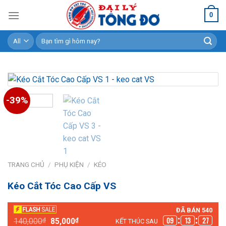
Skip
0
to
content
Tìm
kiếm:
-39%
TRANG CHỦ
/
PHỤ KIỆN
/
KÉO
Kéo Cắt Tóc Cao Cấp VS
ĐÃ BÁN 540
Giá
Giá
09
13
26
140,000
₫
85,000
₫
KẾT THÚC SAU