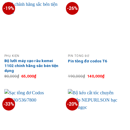
-19%
-26%
PHỤ KIỆN
PIN TÔNG ĐƠ
Bộ lưỡi máy cạo râu kemei
Pin tông đơ codos T6
1102 chính hãng sắc bén tiện
dụng
Giá
Giá
Giá
Giá
80,000
₫
65,000
₫
190,000
₫
140,000
₫
gốc
hiện
gốc
hiện
là:
tại
là:
tại
80,000₫.
là:
190,000₫.
là:
65,000₫.
140,000₫.
-33%
-20%