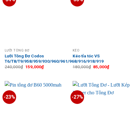
LƯỠI TÔNG ĐƠ
KÉO
Lưỡi Tông Đơ Codos
Kéo tỉa tóc VS
T6/T8/T9/958/959/930/960/961/968/916/918/919
Giá
Giá
Giá
Giá
240,000
₫
159,000
₫
180,000
₫
85,000
₫
gốc
hiện
gốc
hiện
là:
tại
là:
tại
240,000₫.
là:
180,000₫.
là:
159,000₫.
85,000₫.
-23%
-27%