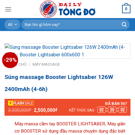
Skip
0
to
content
Tìm
kiếm:
-29%
TRANG CHỦ
/
MÁY MASSAGE
Súng massage Booster Lightsaber 126W
2400mAh (4-6h)
ĐÃ BÁN 567
Giá
Giá
02
20
01
3,500,000
₫
2,500,000
₫
KẾT THÚC SAU
gốc
hiện
là:
tại
3,500,000₫.
là:
Máy massa cầm tay BOOSTER LIGHTSABER, Máy giãn
2,500,000₫.
cơ BOOSTER sử dụng đầu massa chuyên dụng đặc biệt