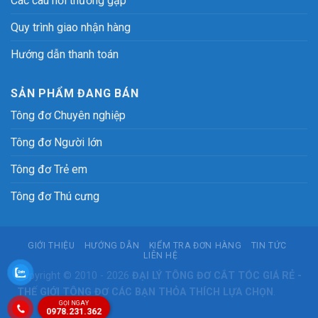
Các câu hỏi thường gặp
Quy trình giao nhận hàng
Hướng dẫn thanh toán
SẢN PHẨM ĐANG BÁN
Tông đơ Chuyên nghiệp
Tông đơ Người lớn
Tông đơ Trẻ em
Tông đơ Thú cưng
GIỚI THIỆU
HƯỚNG DẪN
KIỂM TRA ĐƠN HÀNG
TIN TỨC
LIÊN HỆ
Copyright © 2010 - 2026
ĐẠI LÝ
TÔNG ĐƠ CẮT TÓC
GIÁ RẺ -
THẾ GIỚI TÔNG ĐƠ
CÁC BẠN THỎA THÍCH LỰA CHỌN
.
GỌI NGAY
0978.231.362