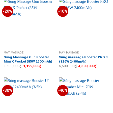
-20%
-18%
MÁY MASSAGE
MÁY MASSAGE
Súng Massage Gun Booster
Súng massage Booster PRO 3
Mini X Pocket (85W 2500mAh)
(126W 2400mAh)
Giá
Giá
Giá
Giá
1,500,000
₫
1,199,000
₫
5,500,000
₫
4,500,000
₫
gốc
hiện
gốc
hiện
là:
tại
là:
tại
1,500,000₫.
là:
5,500,000₫.
là:
1,199,000₫.
4,500,000
-30%
-40%