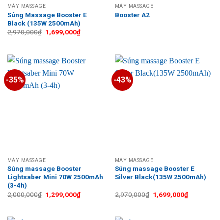
MÁY MASSAGE
MÁY MASSAGE
Súng Massage Booster E
Booster A2
Black (135W 2500mAh)
Giá
Giá
2,970,000
₫
1,699,000
₫
gốc
hiện
là:
tại
2,970,000₫.
là:
1,699,000₫.
-35%
-43%
MÁY MASSAGE
MÁY MASSAGE
Súng massage Booster
Súng massage Booster E
Lightsaber Mini 70W 2500mAh
Silver Black(135W 2500mAh)
(3-4h)
Giá
Giá
Giá
Giá
2,000,000
₫
1,299,000
₫
2,970,000
₫
1,699,000
₫
gốc
hiện
gốc
hiện
là:
tại
là:
tại
2,000,000₫.
là:
2,970,000₫.
là:
1,299,000₫.
1,699,000