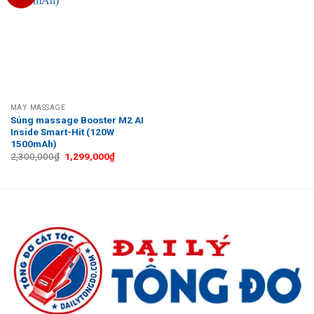
MÁY MASSAGE
Súng massage Booster M2 AI
Inside Smart-Hit (120W
1500mAh)
Giá
Giá
2,300,000
₫
1,299,000
₫
gốc
hiện
là:
tại
2,300,000₫.
là:
1,299,000₫.