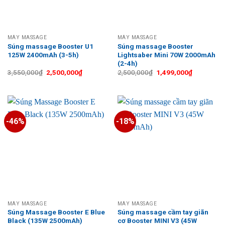
MÁY MASSAGE
MÁY MASSAGE
Súng massage Booster U1
Súng massage Booster
125W 2400mAh (3-5h)
Lightsaber Mini 70W 2000mAh
(2-4h)
Giá
Giá
Giá
Giá
3,550,000
₫
2,500,000
₫
2,500,000
₫
1,499,000
₫
gốc
hiện
gốc
hiện
là:
tại
là:
tại
3,550,000₫.
là:
2,500,000₫.
là:
2,500,000₫.
1,499,000
-46%
-18%
MÁY MASSAGE
MÁY MASSAGE
Súng Massage Booster E Blue
Súng massage cầm tay giãn
Black (135W 2500mAh)
cơ Booster MINI V3 (45W